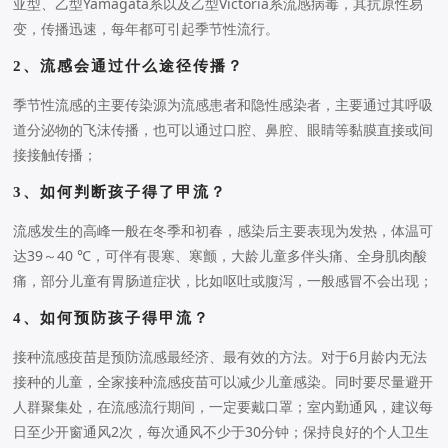
亚型、乙型Yamagata系以及乙型Victoria系流感病毒，其抗原性易
变，传播迅速，每年都可引起季节性流行。
2、流感会通过什么途径传播？
季节性流感的主要传染源为流感患者和隐性感染者，主要通过其呼吸
道分泌物的飞沫传播，也可以通过口腔、鼻腔、眼睛等黏膜直接或间
接接触传播；
3、
如何判断孩子得了甲流？
流感发生的高峰一般在冬季和初春，感染后主要表现为发热，体温可
达39～40 ℃，可伴有畏寒、寒颤，大龄儿童多伴头痛、全身肌肉酸
痛，部分儿童有胃肠道症状，比如呕吐或腹泻，一般感冒不会出现；
4、如何预防孩子得甲流？
接种流感疫苗是预防流感最经济、最有效的方法。对于6月龄内无法
接种的儿童，全家接种流感疫苗可以减少儿童感染。同时要尽量避开
人群聚集处，在流感流行期间，一定要戴口罩；室内勤通风，建议每
日至少开窗通风2次，每次通风不少于30分钟；保持良好的个人卫生