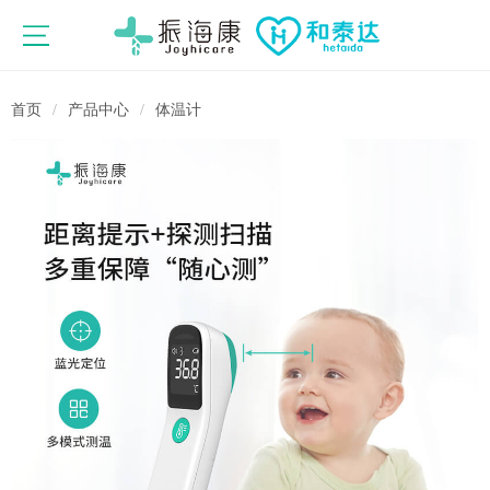
首页
产品中心
体温计
/
/