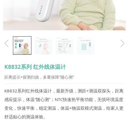
K8832系列 红外线体温计
距离提示+探测扫描，多重保障“随心测”
K8832系列红外线体温计，最新升级，测距+测温双探头，距离
感应提示，体温“随心测”；NTC快速热平衡功能，无惧环境温度
变化，快速平衡，稳定测温，体温+物温双模式测温，给家人更
舒适贴心的测温体验。