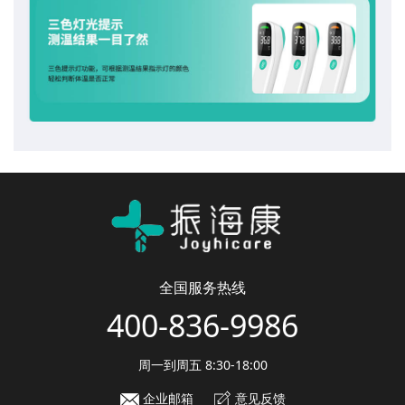
全国服务热线
400-836-9986
周一到周五 8:30-18:00
企业邮箱
意见反馈